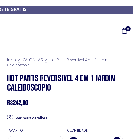
RETE GRÁTIS
0
Início
>
CALCINHAS
>
Hot Pants Reversível 4 em 1 Jardim
Caleidoscópio
Hot Pants Reversível 4 em 1 Jardim
Caleidoscópio
R$242,00
Ver mais detalhes
TAMANHO
QUANTIDADE