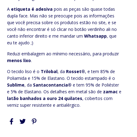
A
etiqueta é adesiva
pois as peças são quase todas
dupla face. Mas não se preocupe pois as informações
que você precisa sobre os produtos estão no site, e se
você não encontrar é só clicar no botão verdinho ali no
canto inferior direito e me mandar um
Whatsapp
, que
eu te ajudo ;)
Reduzi embalagem ao mínimo necessário, para produzir
menos lixo
.
O tecido liso é o
Trilobal
, da
Rosset®
, e tem 85% de
Poliamida e 15% de Elastano. O tecido estampado é o
Sublime
, da
Santacontancia®
e tem 95% de Poliéster
e 5% de Elastano. Os detalhes em metal são de
zamac
e
latão
banhados a ouro 24 quilates
, cobertos com
verniz super resistente e antialérgico.