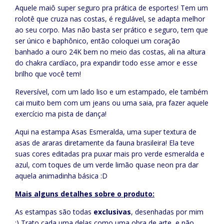
Aquele maiô super seguro pra prática de esportes! Tem um
rolotê que cruza nas costas, é regulável, se adapta melhor
ao seu corpo. Mas não basta ser prático e seguro, tem que
ser único e baphônico, então coloquei um coração
banhado a ouro 24K bem no meio das costas, ali na altura
do chakra cardíaco, pra expandir todo esse amor e esse
brilho que você tem!
Reversível, com um lado liso e um estampado, ele também
cai muito bem com um jeans ou uma saia, pra fazer aquele
exercício ma pista de dança!
Aqui na estampa Asas Esmeralda, uma super textura de
asas de araras diretamente da fauna brasileira! Ela teve
suas cores editadas pra puxar mais pro verde esmeralda e
azul, com toques de um verde limão quase neon pra dar
aquela animadinha básica :D
Mais alguns detalhes sobre o produto:
As estampas são todas
exclusivas
, desenhadas por mim
:) Trato cada uma delas como uma obra de arte, e não