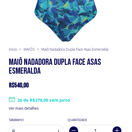
Início
>
MAIÔS
>
Maiô Nadadora Dupla Face Asas Esmeralda
Maiô Nadadora Dupla Face Asas
Esmeralda
R$540,00
2
x de
R$270,00
sem juros
Ver mais detalhes
TAMANHO
QUANTIDADE