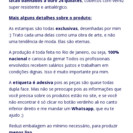
latão
banhados a ouro 24 quilates
, cobertos com verniz
super resistente e antialérgico.
Mais alguns detalhes sobre o produto:
As estampas são todas
exclusivas
, desenhadas por mim
:) Trato cada uma delas como uma obra de arte, e não
uma tendência de moda. Elas são eternas.
A produção é toda feita no Rio de Janeiro, ou seja,
100%
nacional
e carioca da gema! Todos os profissionais
envolvidos recebem salários justos e trabalham em
condições dignas. Isso é muito importante pra mim.
A
etiqueta é adesiva
pois as peças são quase todas
dupla face. Mas não se preocupe pois as informações que
você precisa sobre os produtos estão no site, e se você
não encontrar é só clicar no botão verdinho ali no canto
inferior direito e me mandar um
Whatsapp
, que eu te
ajudo ;)
Reduzi embalagem ao mínimo necessário, para produzir
menos lixo
.