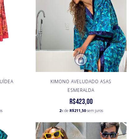
UÍDEA
KIMONO AVELUDADO ASAS
ESMERALDA
R$423,00
os
2
x de
R$211,50
sem juros